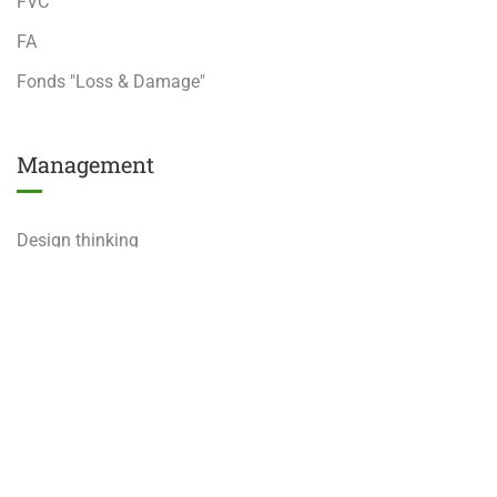
FVC
FA
Fonds "Loss & Damage"
Management
Design thinking
Analyse Stratégique
Digital tools
Training hub | 2024 | Tous droits réservés