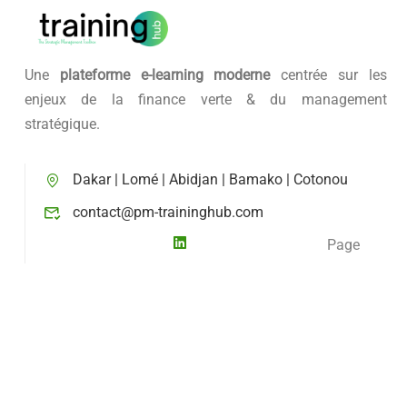
Une
plateforme e-learning moderne
centrée sur les
enjeux de la finance verte & du management
stratégique.
Dakar | Lomé | Abidjan | Bamako | Cotonou
contact@pm-traininghub.com
Page
LinkedIn
Compte
Tiktok