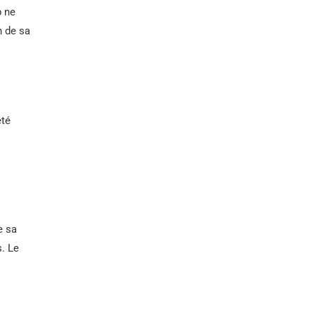
b ne
n de sa
été
e sa
. Le