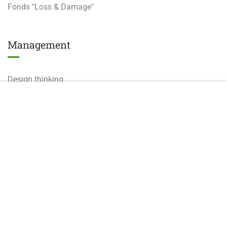
Fonds "Loss & Damage"
Management
Design thinking
25.000
CFA
149.000
CFA
Analyse Stratégique
AJOUTER AU PANIER
Digital tools
Training hub | 2024 | Tous droits réservés
Politique de cookies
CGV